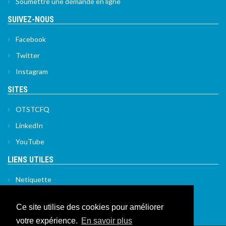
Soumettre une demande en ligne
SUIVEZ-NOUS
Facebook
Twitter
Instagram
SITES
OTSTCFQ
LinkedIn
YouTube
LIENS UTILES
Netiquette
Politique de confidentialité
Ce site utilise des cookies pour améliorer
Politique de sécurité de l'information
votre expérience.
En savoir plus